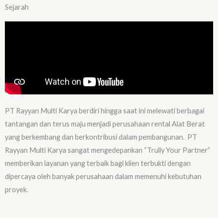
Sejarah
PT Rayyan Multi Karya berdiri hingga saat ini melewati berbagai
tantangan dan terus maju menjadi perusahaan rental Alat Berat
yang berkembang dan berkontribusi dalam pembangunan. PT
Rayyan Multi Karya sangat mengedepankan “Trully Your Partner”
memberikan layanan yang terbaik bagi klien terbukti dengan
dipercaya oleh banyak perusahaan dalam memenuhi kebutuhan
proyek.